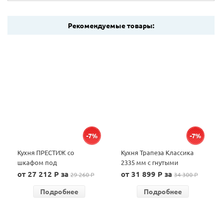
Рекомендуемые товары:
-7%
-7%
Кухня ПРЕСТИЖ со
Кухня Трапеза Классика
шкафом под
2335 мм с гнутыми
микроволновую печь 2200
фасадами
от 27 212 P за
от 31 899 P за
29 260 P
34 300 P
Подробнее
Подробнее