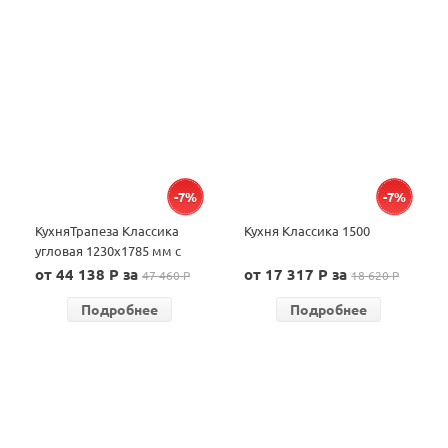
-7%
-7%
КухняТрапеза Классика
Кухня Классика 1500
угловая 1230х1785 мм с
гнутыми фасадами
от 44 138 P за
от 17 317 P за
47 460 P
18 620 P
Подробнее
Подробнее