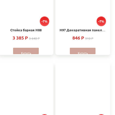
-7%
-7%
Стойка барная Н88
Н97 Декоративная панель для посудомоечной машины (фасад для посудомойки)
3 385 P
846 P
3 640 P
910 P
Купить
Купить