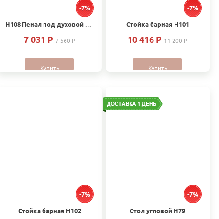
-7%
-7%
Н108 Пенал под духовой шкаф и микроволновую печь
Стойка барная H101
7 031 P
10 416 P
7 560 P
11 200 P
Купить
Купить
-7%
-7%
Стойка барная H102
Стол угловой Н79