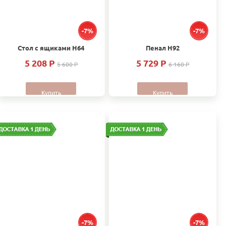
-7%
-7%
Стол с ящиками Н64
Пенал Н92
5 208 P
5 729 P
5 600 P
6 160 P
Купить
Купить
-7%
-7%