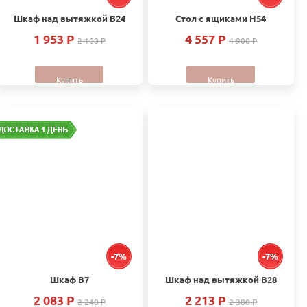
Шкаф над вытяжкой В24
Стол с ящиками Н54
1 953 P
4 557 P
2 100 P
4 900 P
Купить
Купить
-7%
-7%
Шкаф В7
Шкаф над вытяжкой В28
2 083 P
2 213 P
2 240 P
2 380 P