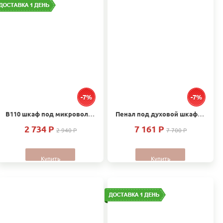
-7%
-7%
В110 шкаф под микроволновую печь корпус 600х320х700
Пенал под духовой шкаф Н94
2 734 P
7 161 P
2 940 P
7 700 P
Купить
Купить