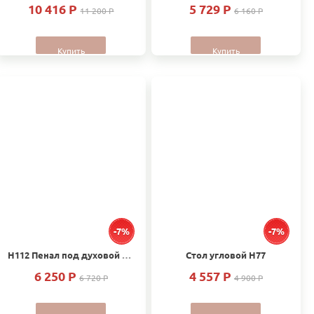
10 416 P
5 729 P
11 200 P
6 160 P
Купить
Купить
-7%
-7%
Н112 Пенал под духовой шкаф и микроволновую печь
Стол угловой Н77
6 250 P
4 557 P
6 720 P
4 900 P