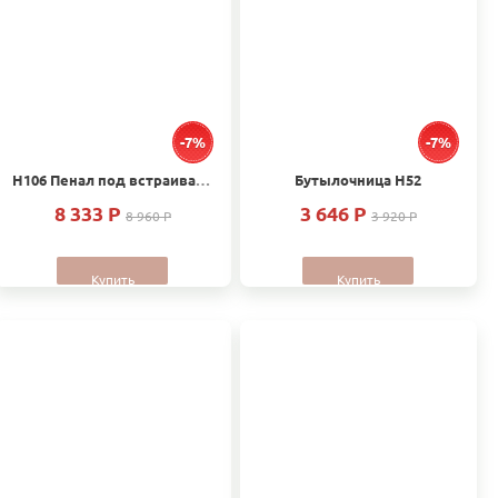
-7%
-7%
Н106 Пенал под встраиваемый холодильник
Бутылочница Н52
8 333 P
3 646 P
8 960 P
3 920 P
Купить
Купить