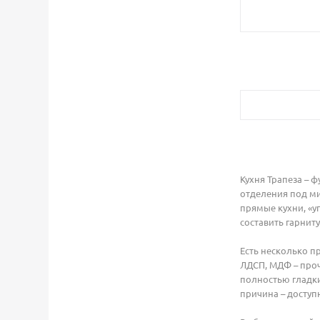
Кухня Трапеза – 
отделения под ми
прямые кухни, «у
составить гарнит
Есть несколько п
ЛДСП, МДФ – проч
полностью гладк
причина – доступ