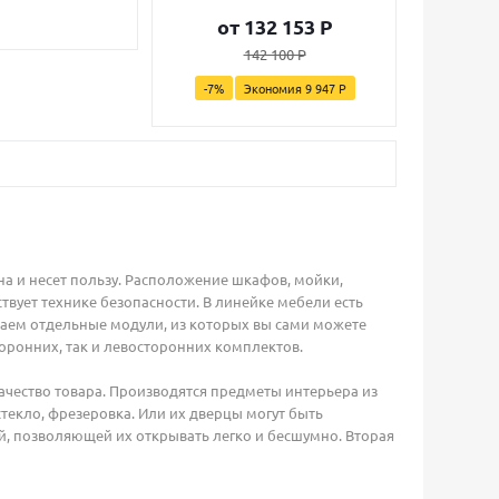
от
132 153 P
142 100 P
-7%
Экономия
9 947 P
на и несет пользу. Расположение шкафов, мойки,
твует технике безопасности. В линейке мебели есть
даем отдельные модули, из которых вы сами можете
оронних, так и левосторонних комплектов.
качество товара. Производятся предметы интерьера из
текло, фрезеровка. Или их дверцы могут быть
 позволяющей их открывать легко и бесшумно. Вторая