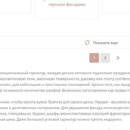
гнутыми фасадами
Показать еще
1
2
функциональный гарнитур, каждая деталь которого тщательно продума
кроволновую печь, варочную поверхность, духовку или плиту соответс
голок», для небольших и просторных помещений. Кроме того, мы про
ур из нужного количества шкафов. Возможно изготовление как правост
ричин, чтобы купить кухни Трапеза для своего дома. Первая – высокое 
ных и долговечных материалов. Для украшения фасада используется с
ими, глянцевыми. Ящики, шкафы укомплектованы хорошей фурнитурой,
ная цена. Даже большой угловой гарнитур можно купить недорого.