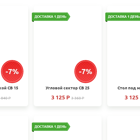
-7%
-7%
ой СВ 15
Угловой сектор СВ 25
Стол под 
3 125 P
3 125
 840 P
3 360 P