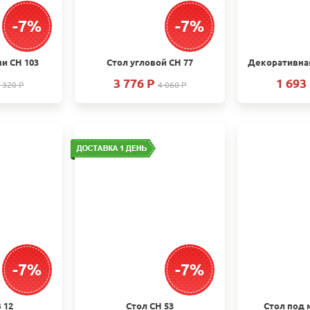
-7%
-7%
и СН 103
Стол угловой СН 77
3 776 P
1 693
 320 P
4 060 P
-7%
-7%
 12
Стол СН 53
Стол под 