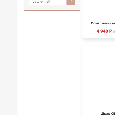
Стол с ящикам
4 948 P
5
Шкаф СВ