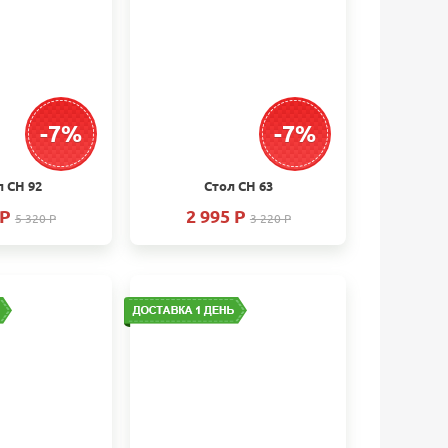
-7%
-7%
 СН 92
Стол СН 63
 P
2 995 P
5 320 P
3 220 P