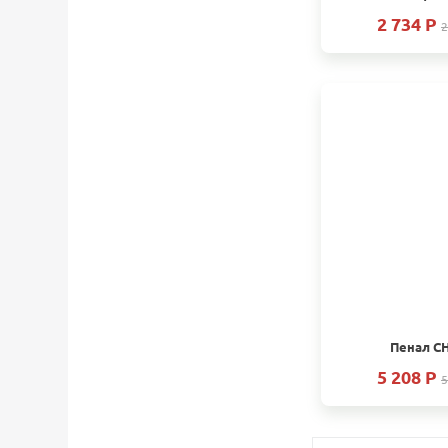
2 734 P
2
Пенал СН
5 208 P
5