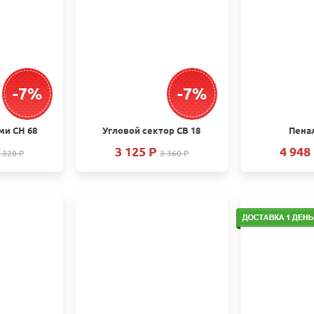
-7%
-7%
ми СН 68
Угловой сектор СВ 18
Пенал
3 125 P
4 948
 320 P
3 360 P