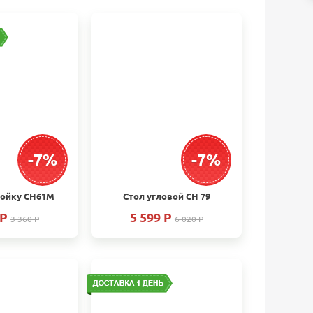
-7%
-7%
мойку СН61М
Стол угловой СН 79
 P
5 599 P
3 360 P
6 020 P