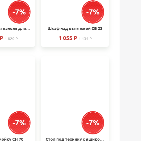
-7%
-7%
Декоративная панель для посудомоечной машины СН 97 (фасад для посудомойки)
Шкаф над вытяжкой СВ 23
 P
1 055 P
1 820 P
1 134 P
-7%
-7%
мойку СН 70
Стол под технику с ящиком СН 66