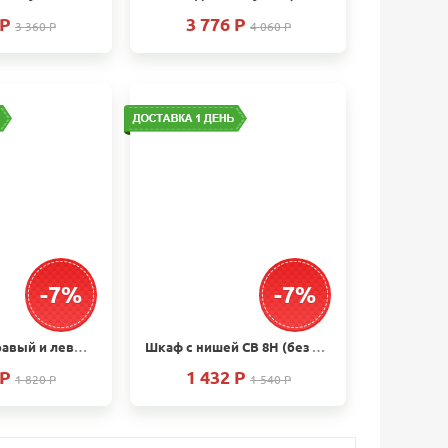
 P
3 776 P
3 360 P
4 060 P
-7%
-7%
Шкаф СВ 2 (правый и левый)
Шкаф с нишей СВ 8Н (без ручек)
 P
1 432 P
1 820 P
1 540 P