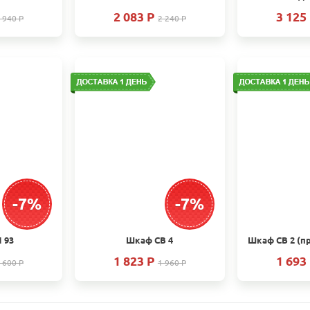
2 083 P
3 125
 940 P
2 240 P
-7%
-7%
 93
Шкаф СВ 4
1 823 P
1 693
 600 P
1 960 P