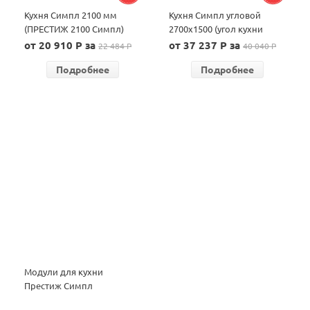
Кухня Симпл 2100 мм
Кухня Симпл угловой
(ПРЕСТИЖ 2100 Симпл)
2700х1500 (угол кухни
определяется при
от 20 910 P за
от 37 237 P за
22 484 P
40 040 P
установке)
Подробнее
Подробнее
Модули для кухни
Престиж Симпл