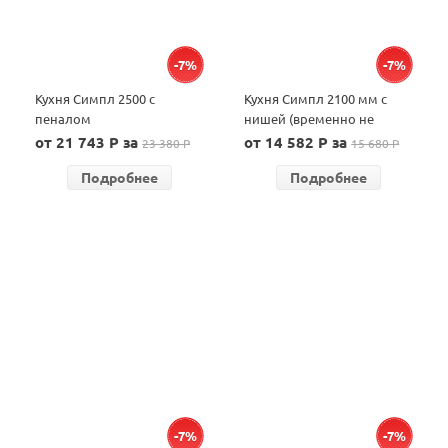
-7%
-7%
Кухня Симпл 2500 с
Кухня Симпл 2100 мм с
пеналом
нишей (временно не
производим, см. кухню
от 21 743 P за
от 14 582 P за
23 380 P
15 680 P
Вайт)
Подробнее
Подробнее
-7%
-7%