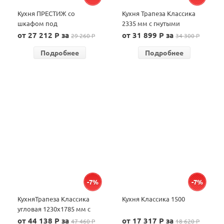
Кухня ПРЕСТИЖ со
Кухня Трапеза Классика
шкафом под
2335 мм с гнутыми
микроволновую печь 2200
фасадами
от 27 212 P за
от 31 899 P за
29 260 P
34 300 P
Подробнее
Подробнее
-7%
-7%
КухняТрапеза Классика
Кухня Классика 1500
угловая 1230х1785 мм с
гнутыми фасадами
от 44 138 P за
от 17 317 P за
47 460 P
18 620 P