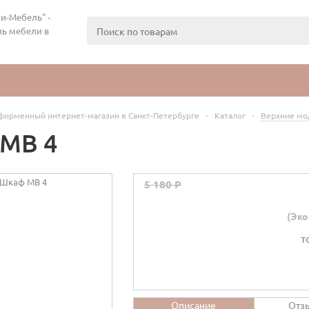
и-Мебель" -
ь мебели в
фирменный интернет-магазин в Санкт-Петербурге
-
Каталог
-
Верхние мо
МВ 4
5 180 P
(Эко
т
Описание
Отз