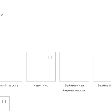
ие
иний массив
Капучино
Выбеленная
Зелёный
береза массив