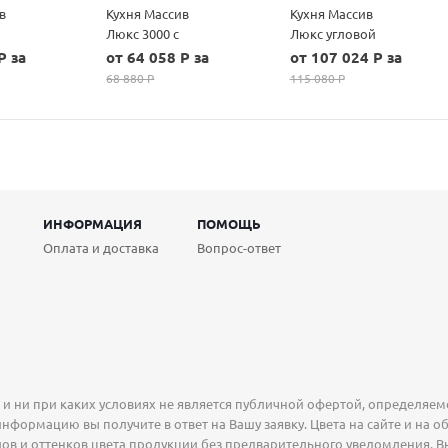
в
Кухня Массив
Кухня Массив
Люкс 3000 с
Люкс угловой
пеналом
1335х1600
P за
от 64 058 P за
от 107 024 P за
(высота навесных
68 880 P
115 080 P
шкафов 700)
ИНФОРМАЦИЯ
ПОМОЩЬ
Оплата и доставка
Вопрос-ответ
 ни при каких условиях не является публичной офертой, определяемо
нформацию вы получите в ответ на Вашу заявку. Цвета на сайте и на о
ов и оттенков цвета продукции без предварительного уведомления. В