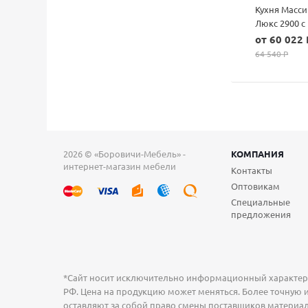
Кухня Масси
Люкс 2900 с
пеналом
от 60 022 
64 540 P
2026 © «Боровичи-Мебель» -
КОМПАНИЯ
интернет-магазин мебели
Контакты
Оптовикам
Специальные
предложения
*Сайт носит исключительно информационный характер и
РФ. Цена на продукцию может меняться. Более точную и
оставляют за собой право смены поставщиков материал