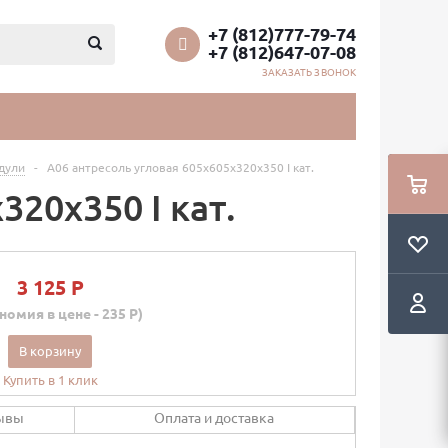
+7 (812)777-79-74
+7 (812)647-07-08
ЗАКАЗАТЬ ЗВОНОК
дули
-
А06 антресоль угловая 605х605х320х350 I кат.
320х350 I кат.
3 125 P
номия в цене - 235 P)
В корзину
Купить в 1 клик
ывы
Оплата и доставка