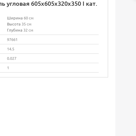
ь угловая 605х605х320х350 I кат.
Ширина
60 см
Высота
35 см
Глубина
32 см
97661
14.5
0.027
1