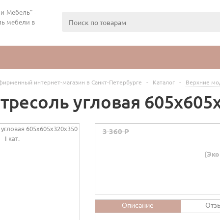
и-Мебель" -
ь мебели в
фирменный интернет-магазин в Санкт-Петербурге
-
Каталог
-
Верхние мо
тресоль угловая 605х605х
3 360 P
(Эко
Описание
Отз