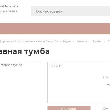
и-Мебель" -
ь мебели в
фирменный интернет-магазин в Санкт-Петербурге
-
Каталог
-
Тумбы
-
П
авная тумба
532 P
(Эко
т
Описание
Отз