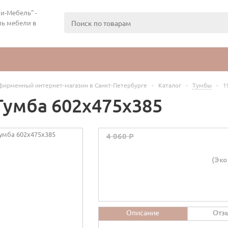
и-Мебель" -
ь мебели в
фирменный интернет-магазин в Санкт-Петербурге
-
Каталог
-
Тумбы
-
1
 Тумба 602х475х385
4 060 P
(Эко
Описание
Отз