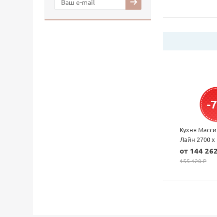
-
Кухня Масси
Лайн 2700 х
от 144 262
155 120 P