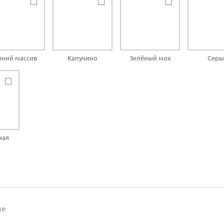
иний массив
Капучино
Зелёный мох
Серы
ная
а
ие