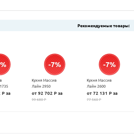
Рекомендуемые товары:
7%
-7%
-7%
в
Кухня Массив
Кухня Массив
 1735
Лайн 2950
Лайн 2600
 P за
от 92 702 P за
от 72 131 P за
99 680 P
77 560 P