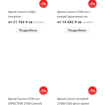
-7%
-7%
Кухня Симпл 2500 с
Кухня Симпл 2100 мм с
пеналом
нишей (временно не
производим, см. кухню
от 21 743 P за
от 14 582 P за
23 380 P
15 680 P
Вайт)
Подробнее
Подробнее
-7%
-7%
Кухня Симпл 2100 мм
Кухня Симпл угловой
(ПРЕСТИЖ 2100 Симпл)
2700х1500 (угол кухни