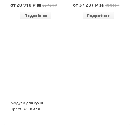
определяется при
от 20 910 P за
от 37 237 P за
22 484 P
40 040 P
установке)
Подробнее
Подробнее
Модули для кухни
Престиж Симпл