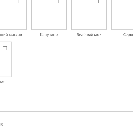
иний массив
Капучино
Зелёный мох
Серы
ная
а
ие