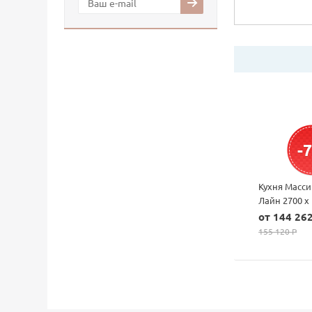
-
Кухня Масси
Лайн 2700 х
от 144 262
155 120 P