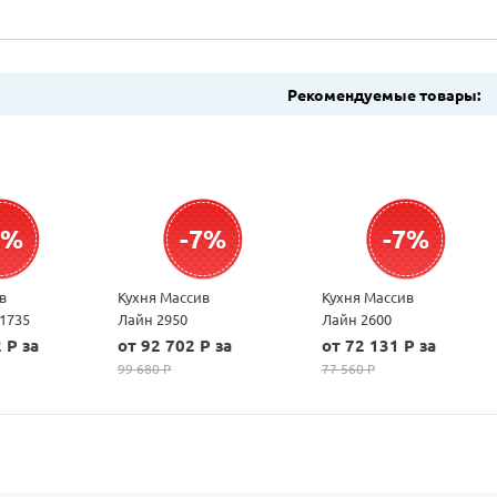
Рекомендуемые товары:
7%
-7%
-7%
в
Кухня Массив
Кухня Массив
 1735
Лайн 2950
Лайн 2600
 P за
от 92 702 P за
от 72 131 P за
99 680 P
77 560 P