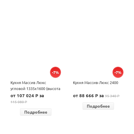
-7%
-7%
Кухня Массив Люкс
Кухня Массив-Люкс 2400
угловой 1335х1600 (высота
навесных шкафов 700)
от 107 024 P за
от 88 666 P за
95 340 P
115 080 P
Подробнее
Подробнее