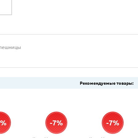
олешницы
Рекомендуемые товары:
7%
-7%
-7%