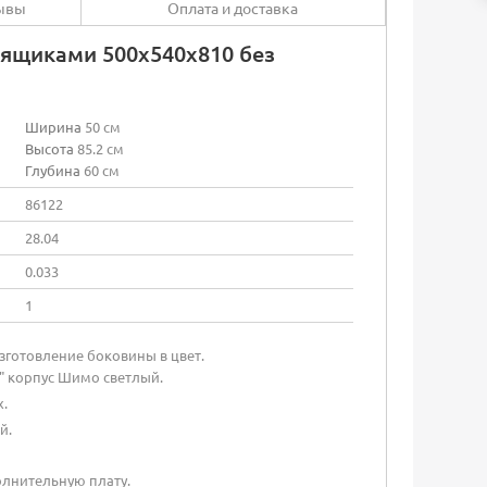
ывы
Оплата и доставка
 ящиками 500х540х810 без
Ширина
50 см
Высота
85.2 см
Глубина
60 см
86122
28.04
0.033
1
готовление боковины в цвет.
" корпус Шимо светлый.
.
й.
олнительную плату.