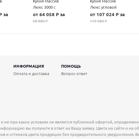
в
Кухня Массив
Кухня Массив
Люкс 3000 с
Люкс угловой
пеналом
1335х1600
P за
от 64 058 P за
от 107 024 P за
(высота навесных
68 880 P
115 080 P
шкафов 700)
ИНФОРМАЦИЯ
ПОМОЩЬ
Оплата и доставка
Вопрос-ответ
 ни при каких условиях не является публичной офертой, определяемо
нформацию вы получите в ответ на Вашу заявку. Цвета на сайте и на о
ов и оттенков цвета продукции без предварительного уведомления. В