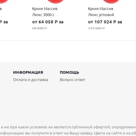
в
Кухня Массив
Кухня Массив
Люкс 3000 с
Люкс угловой
пеналом
1335х1600
P за
от 64 058 P за
от 107 024 P за
(высота навесных
68 880 P
115 080 P
шкафов 700)
ИНФОРМАЦИЯ
ПОМОЩЬ
Оплата и доставка
Вопрос-ответ
 ни при каких условиях не является публичной офертой, определяемо
нформацию вы получите в ответ на Вашу заявку. Цвета на сайте и на о