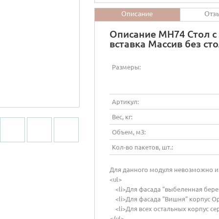
Описание
Отз
Описание МН74 Стол с
вставка Массив без с
Размеры:
Артикул:
Вес, кг:
Объем, м3:
Кол-во пакетов, шт.:
Для данного модуля невозможно из
<ul>
<li>Для фасада "выбеленная берез
<li>Для фасада "Вишня" корпус Оре
<li>Для всех остальных корпус сер
</ul>