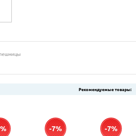
олешницы
Рекомендуемые товары:
7%
-7%
-7%