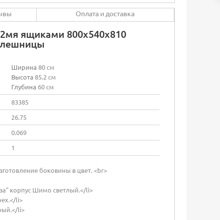
ывы
Оплата и доставка
 2мя ящиками 800х540х810
толешницы
Ширина
80 см
Высота
85.2 см
Глубина
60 см
83385
26.75
0.069
1
готовление боковины в цвет. <br>
а" корпус Шимо светлый.</li>
х.</li>
ый.</li>