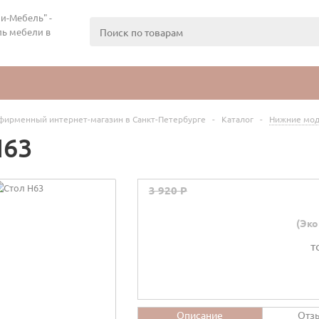
и-Мебель" -
ь мебели в
фирменный интернет-магазин в Санкт-Петербурге
-
Каталог
-
Нижние мод
Н63
3 920 P
(Эко
т
Описание
Отз