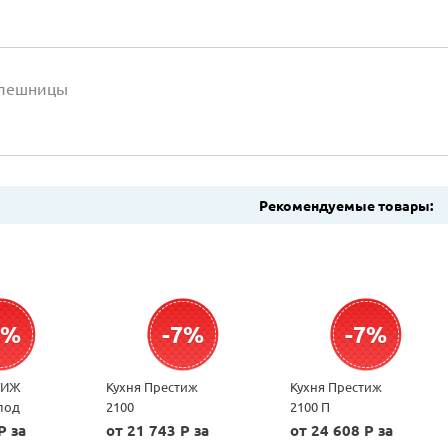
олешницы
Рекомендуемые товары:
7%
-7%
-7%
ТИЖ
Кухня Престиж
Кухня Престиж
под
2100
2100 П
овую
P за
от 21 743 P за
от 24 608 P за