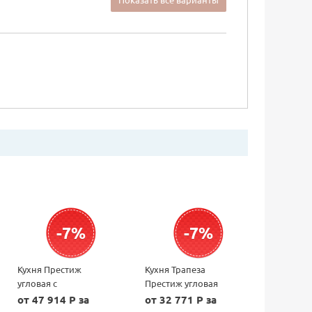
-7%
-7%
Кухня Престиж
Кухня Трапеза
угловая с
Престиж угловая
гнутыми
1200х1785
от 47 914 P за
от 32 771 P за
фасадами