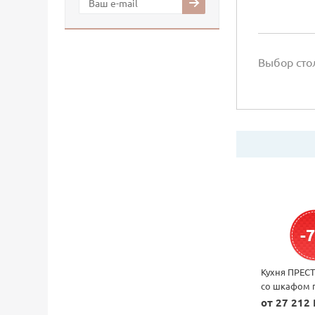
Выбор ст
-
Кухня ПРЕС
со шкафом 
микроволн
от 27 212 
печь 2200