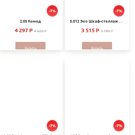
-7%
-7%
2.05 Комод
5.012 Эко Шкаф-стеллаж 500х1995х540
4 297 P
3 515 P
4 620 P
3 780 P
Купить
Купить
-7%
-7%