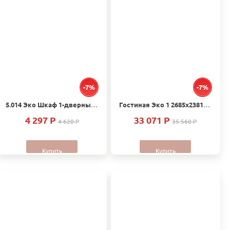
-7%
-7%
5.014 Эко Шкаф 1-дверный 500х1995х540
Гостиная Эко 1 2685х2381х540
4 297 P
33 071 P
4 620 P
35 560 P
Купить
Купить