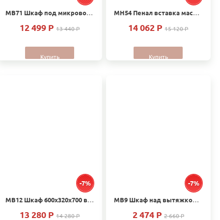
МВ71 Шкаф под микроволновую печь вставка массив Дуб
МН54 Пенал вставка массив Дуб
12 499 P
14 062 P
13 440 P
15 120 P
Купить
Купить
-7%
-7%
МВ12 Шкаф 600х320х700 вставка Массив Дуб
МВ9 Шкаф над вытяжкой 500х320х350 вставка Массив Дуб
13 280 P
2 474 P
14 280 P
2 660 P