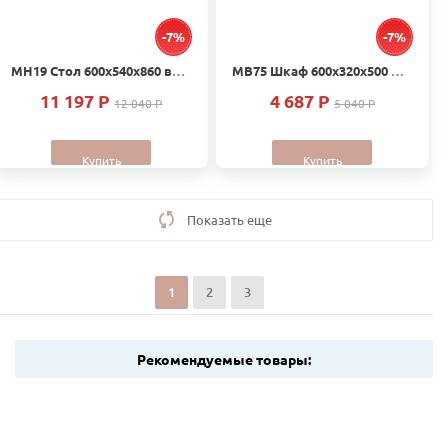
-7%
-7%
МН19 Стол 600х540х860 вставка Массив Дуб без столешницы
МВ75 Шкаф 600х320х500 Дуб
11 197 P
4 687 P
12 040 P
5 040 P
Купить
Купить
Показать еще
1
2
3
Рекомендуемые товары: