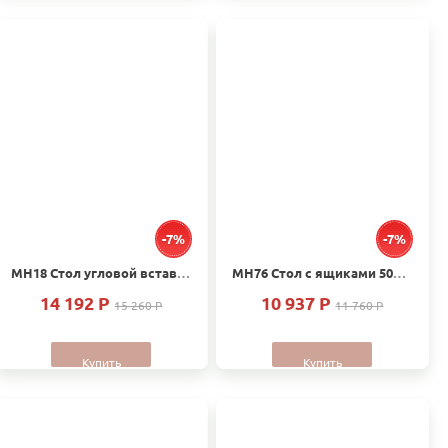
-7%
-7%
МН18 Стол угловой вставка массив Дуб
МН76 Стол с ящиками 500х540х860 без столешницы Дуб
14 192 P
10 937 P
15 260 P
11 760 P
Купить
Купить