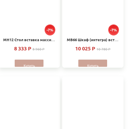
-7%
-7%
МН12 Стол вставка массив Дуб
МВ66 Шкаф (интегра) вставка массив Дуб
8 333 P
10 025 P
8 960 P
10 780 P
Купить
Купить