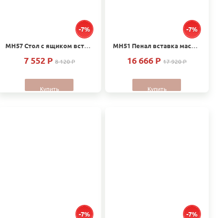
-7%
-7%
МН57 Стол с ящиком вставка массив Дуб
МН51 Пенал вставка массив Дуб
7 552 P
16 666 P
8 120 P
17 920 P
Купить
Купить
-7%
-7%