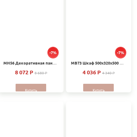
-7%
-7%
МН56 Декоративная панель 600х700 для посудомоечной машины без столешницы Дуб
МВ73 Шкаф 500х320х500 Дуб
8 072 P
4 036 P
8 680 P
4 340 P
Купить
Купить